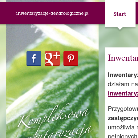
Inwentar
Inwentary
działam na
inwentaryz
Przygotowu
zastępczy
umożliwia 
pełnionych