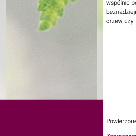
wspólnie p
beznadziej
drzew czy
Powierzone
Zapraszam