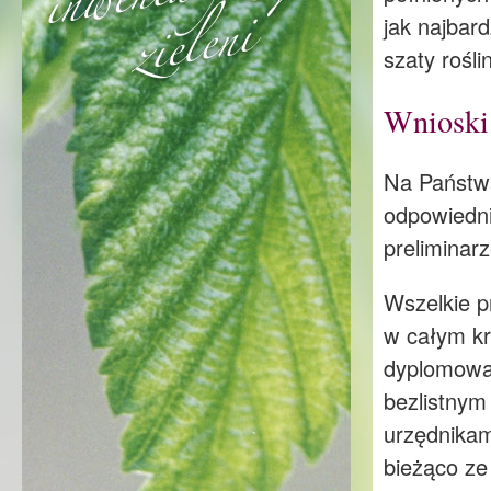
jak najbar
szaty rośli
Wnioski
Na Państw
odpowiedni
preliminarz
Wszelkie p
w całym kr
dyplomowan
bezlistnym
urzędnikam
bieżąco ze